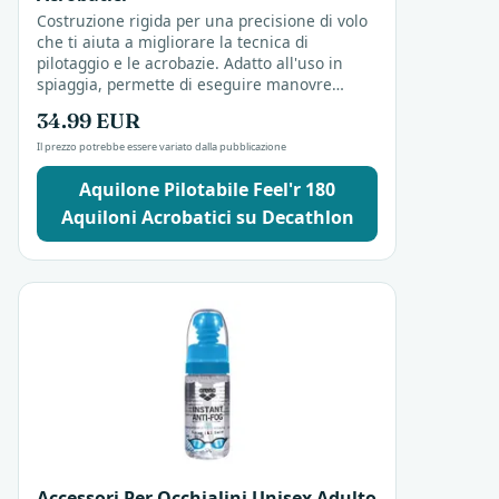
Costruzione rigida per una precisione di volo
che ti aiuta a migliorare la tecnica di
pilotaggio e le acrobazie. Adatto all'uso in
spiaggia, permette di eseguire manovre
complesse con controllo. Un aquilone
34.99 EUR
acrobatico pensato...
Il prezzo potrebbe essere variato dalla pubblicazione
Aquilone Pilotabile Feel'r 180
Aquiloni Acrobatici su Decathlon
Accessori Per Occhialini Unisex Adulto