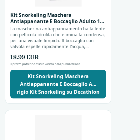
Kit Snorkeling Maschera
Antiappanante E Boccaglio Adulto 100
Grigio Kit Snorkeling
La mascherina antiappannamento ha la lente
con pellicola idrofila che elimina la condensa,
per una visuale limpida. Il boccaglio con
valvola espelle rapidamente l'acqua,
facilitando la respirazione. Kit completo per
18.99 EUR
lo...
Il prezzo potrebbe essere variato dalla pubblicazione
Kit Snorkeling Maschera
Antiappanante E Boccaglio A…
rigio Kit Snorkeling su Decathlon