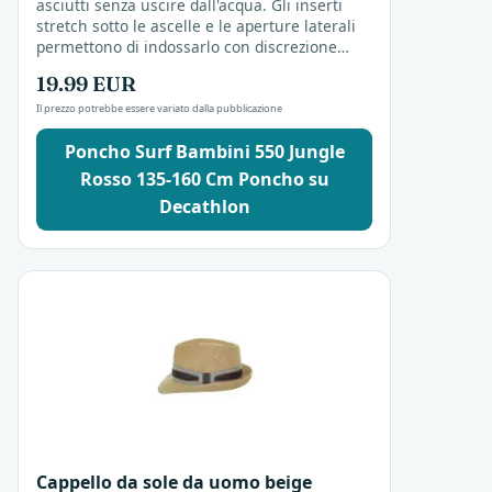
asciutti senza uscire dall'acqua. Gli inserti
stretch sotto le ascelle e le aperture laterali
permettono di indossarlo con discrezione
sulla sabbia. Adatto a bodyboard,
19.99 EUR
skimboard,...
Il prezzo potrebbe essere variato dalla pubblicazione
Poncho Surf Bambini 550 Jungle
Rosso 135-160 Cm Poncho su
Decathlon
Cappello da sole da uomo beige