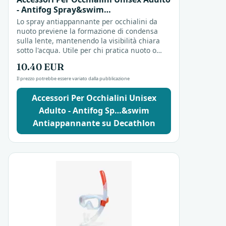
- Antifog Spray&swim
Antiappannante
Lo spray antiappannante per occhialini da
nuoto previene la formazione di condensa
sulla lente, mantenendo la visibilità chiara
sotto l'acqua. Utile per chi pratica nuoto o
attività acquatiche, offre una visione
10.40 EUR
limpida...
Il prezzo potrebbe essere variato dalla pubblicazione
Accessori Per Occhialini Unisex
Adulto - Antifog Sp…&swim
Antiappannante su Decathlon