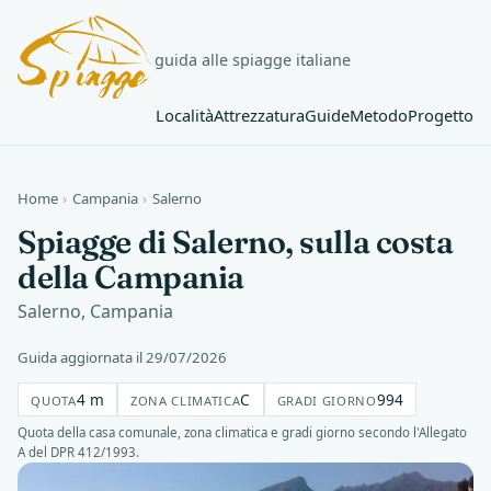
guida alle spiagge italiane
Località
Attrezzatura
Guide
Metodo
Progetto
Home
›
Campania
›
Salerno
Spiagge di Salerno, sulla costa
della Campania
Salerno, Campania
Guida aggiornata il 29/07/2026
4 m
C
994
QUOTA
ZONA CLIMATICA
GRADI GIORNO
Quota della casa comunale, zona climatica e gradi giorno secondo l'Allegato
A del DPR 412/1993.