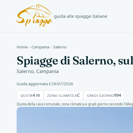
guida alle spiagge italiane
Home
›
Campania
›
Salerno
Spiagge di Salerno, su
Salerno, Campania
Guida aggiornata il 29/07/2026
4 m
C
994
QUOTA
ZONA CLIMATICA
GRADI GIORNO
Quota della casa comunale, zona climatica e gradi giorno secondo l'Alle