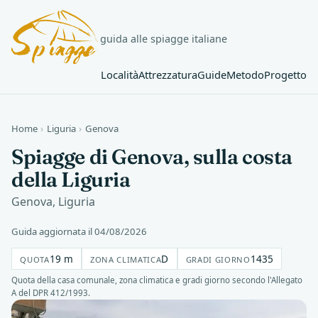
guida alle spiagge italiane
Località
Attrezzatura
Guide
Metodo
Progetto
Home
›
Liguria
›
Genova
Spiagge di Genova, sulla costa
della Liguria
Genova, Liguria
Guida aggiornata il 04/08/2026
19 m
D
1435
QUOTA
ZONA CLIMATICA
GRADI GIORNO
Quota della casa comunale, zona climatica e gradi giorno secondo l'Allegato
A del DPR 412/1993.