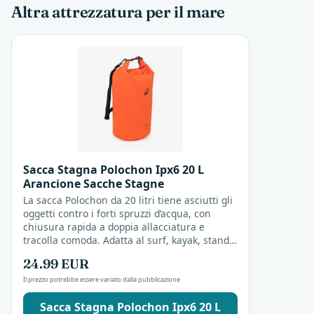
Altra attrezzatura per il mare
Sacca Stagna Polochon Ipx6 20 L
Arancione Sacche Stagne
La sacca Polochon da 20 litri tiene asciutti gli
oggetti contro i forti spruzzi d’acqua, con
chiusura rapida a doppia allacciatura e
tracolla comoda. Adatta al surf, kayak, stand
up paddle o qualsiasi attività in spiaggia
24.99 EUR
dove...
Il prezzo potrebbe essere variato dalla pubblicazione
Sacca Stagna Polochon Ipx6 20 L