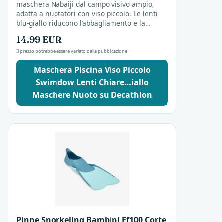
maschera Nabaiji dal campo visivo ampio,
adatta a nuotatori con viso piccolo. Le lenti
blu-giallo riducono l’abbagliamento e la
regolazione del cinghiolo assicura una tenuta
14.99 EUR
stabile....
Il prezzo potrebbe essere variato dalla pubblicazione
Maschera Piscina Viso Piccolo
Swimdow Lenti Chiare…iallo
Maschere Nuoto su Decathlon
Pinne Snorkeling Bambini Ff100 Corte