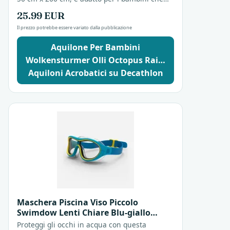
vogliono divertirsi in spiaggia. Il tema
25.99 EUR
"Wolkenstürmer"...
Il prezzo potrebbe essere variato dalla pubblicazione
Aquilone Per Bambini
Wolkensturmer Olli Octopus Rai…
Aquiloni Acrobatici su Decathlon
Maschera Piscina Viso Piccolo
Swimdow Lenti Chiare Blu-giallo
Maschere Nuoto
Proteggi gli occhi in acqua con questa