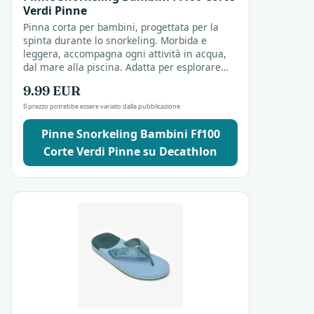
Verdi Pinne
Pinna corta per bambini, progettata per la
spinta durante lo snorkeling. Morbida e
leggera, accompagna ogni attività in acqua,
dal mare alla piscina. Adatta per esplorare
sott'acqua divertendosi, è un accessorio
9.99 EUR
pratico per i...
Il prezzo potrebbe essere variato dalla pubblicazione
Pinne Snorkeling Bambini Ff100
Corte Verdi Pinne su Decathlon