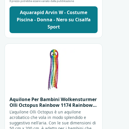
Il prezzo potrebbe essere variato dalla pubblicazione
Aquarapid Arvin W - Costume
Piscina - Donna - Nero su Cisalfa
Sport
Aquilone Per Bambini Wolkensturmer
Olli Octopus Rainbow 1174 Rainbow
50 X 200 Cm Aquiloni Acrobatici
L'aquilone Olli Octopus è un aquilone
acrobatico che vola in modo splendido e
suggestivo nell'aria. Con le sue dimensioni di
50 cm x 200 cm, è adatto per i bambini che