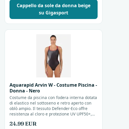
Cappello da sole da donna beige
su Gigasport
Aquarapid Arvin W - Costume Piscina -
Donna - Nero
Costume da piscina con fodera interna dotata
di elastico nel sottoseno e retro aperto con
oblò ampio. Il tessuto Defender-Eco offre
resistenza al cloro e protezione UV UPF50+,
adatto per allenamento quotidiano e nuoto
24.99 EUR
amatoriale.