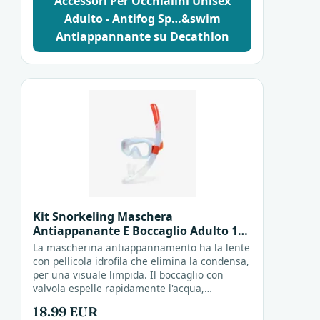
Accessori Per Occhialini Unisex
Adulto - Antifog Sp…&swim
Antiappannante su Decathlon
Kit Snorkeling Maschera
Antiappanante E Boccaglio Adulto 100
Grigio Kit Snorkeling
La mascherina antiappannamento ha la lente
con pellicola idrofila che elimina la condensa,
per una visuale limpida. Il boccaglio con
valvola espelle rapidamente l'acqua,
facilitando la respirazione. Kit completo per
18.99 EUR
lo...