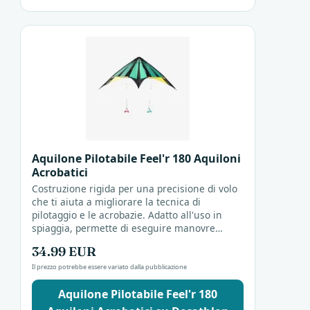
Aquilone Pilotabile Feel'r 180 Aquiloni
Acrobatici
Costruzione rigida per una precisione di volo
che ti aiuta a migliorare la tecnica di
pilotaggio e le acrobazie. Adatto all'uso in
spiaggia, permette di eseguire manovre
complesse con controllo. Un aquilone
34.99 EUR
acrobatico pensato...
Il prezzo potrebbe essere variato dalla pubblicazione
Aquilone Pilotabile Feel'r 180