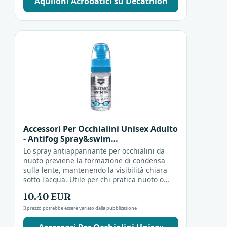
Aquiloni Acrobatici su Decathlon
Accessori Per Occhialini Unisex Adulto
- Antifog Spray&swim
Antiappannante
Lo spray antiappannante per occhialini da
nuoto previene la formazione di condensa
sulla lente, mantenendo la visibilità chiara
sotto l'acqua. Utile per chi pratica nuoto o
attività acquatiche, offre una visione
10.40 EUR
limpida...
Il prezzo potrebbe essere variato dalla pubblicazione