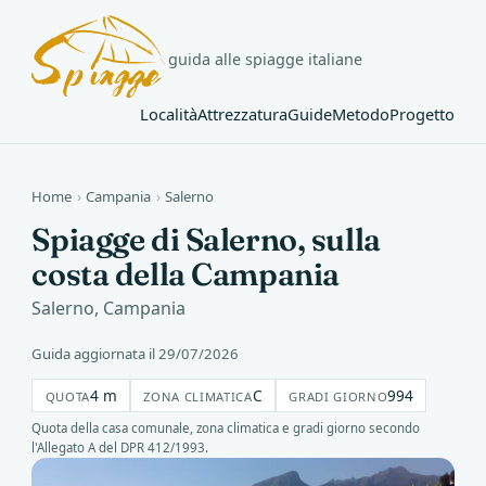
guida alle spiagge italiane
Località
Attrezzatura
Guide
Metodo
Progetto
Home
›
Campania
›
Salerno
Spiagge di Salerno, sulla
costa della Campania
Salerno, Campania
Guida aggiornata il 29/07/2026
4 m
C
994
QUOTA
ZONA CLIMATICA
GRADI GIORNO
Quota della casa comunale, zona climatica e gradi giorno secondo
l'Allegato A del DPR 412/1993.