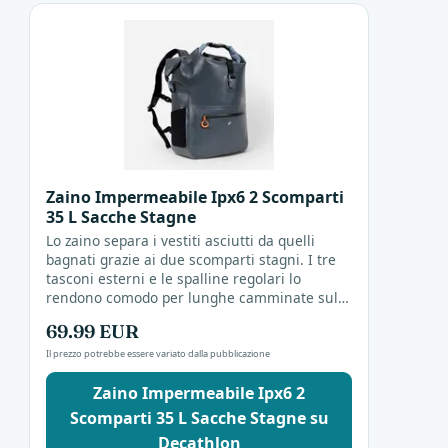
Zaino Impermeabile Ipx6 2 Scomparti
35 L Sacche Stagne
Lo zaino separa i vestiti asciutti da quelli
bagnati grazie ai due scomparti stagni. I tre
tasconi esterni e le spalline regolari lo
rendono comodo per lunghe camminate sulla
sabbia. Resistente all'acqua fino a 35 litri, è...
69.99 EUR
Il prezzo potrebbe essere variato dalla pubblicazione
Zaino Impermeabile Ipx6 2
Scomparti 35 L Sacche Stagne su
Decathlon