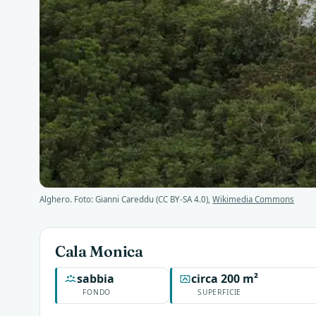
Alghero. Foto: Gianni Careddu (CC BY-SA 4.0),
Wikimedia Commons
Cala Monica
sabbia
circa 200 m²
FONDO
SUPERFICIE