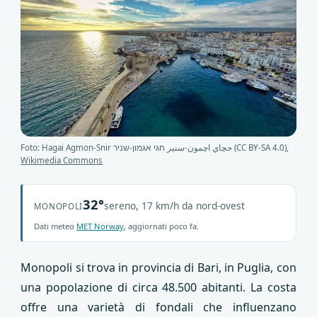
Foto: Hagai Agmon-Snir حچاي اچمون-سنير חגי אגמון-שניר (CC BY-SA 4.0),
Wikimedia Commons
32°
sereno, 17 km/h da nord-ovest
MONOPOLI
Dati meteo
MET Norway
, aggiornati poco fa.
Monopoli si trova in provincia di Bari, in Puglia, con
una popolazione di circa 48.500 abitanti. La costa
offre una varietà di fondali che influenzano