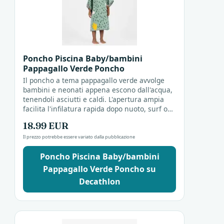
Poncho Piscina Baby/bambini
Pappagallo Verde Poncho
Il poncho a tema pappagallo verde avvolge
bambini e neonati appena escono dall'acqua,
tenendoli asciutti e caldi. L'apertura ampia
facilita l'infilatura rapida dopo nuoto, surf o
giochi in spiaggia, trasformando il momento
18.99 EUR
del...
Il prezzo potrebbe essere variato dalla pubblicazione
Poncho Piscina Baby/bambini
Pappagallo Verde Poncho su
Decathlon