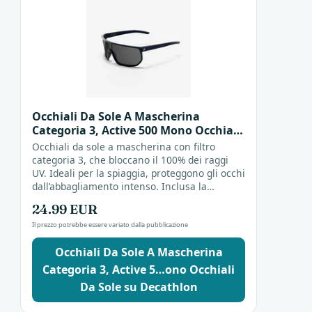
Occhiali Da Sole A Mascherina
Categoria 3, Active 500 Mono Occhiali
Da Sole
Occhiali da sole a mascherina con filtro
categoria 3, che bloccano il 100% dei raggi
UV. Ideali per la spiaggia, proteggono gli occhi
dall’abbagliamento intenso. Inclusa la
custodia per tenerli al sicuro quando non li
24.99 EUR
indossi.
Il prezzo potrebbe essere variato dalla pubblicazione
Occhiali Da Sole A Mascherina
Categoria 3, Active 5…ono Occhiali
Da Sole su Decathlon