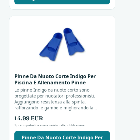
Pinne Da Nuoto Corte Indigo Per
Piscina E Allenamento Pinne
Le pinne Indigo da nuoto corto sono
progettate per nuotatori professionisti.
Aggiungono resistenza alla spinta,
rafforzando le gambe e migliorando la
tecnica. Utili per allenamenti in piscina o in
14.99 EUR
acque libere.
Il prezzo potrebbe essere variato dalla pubblicazione
Pinne Da Nuoto Corte Indigo Per