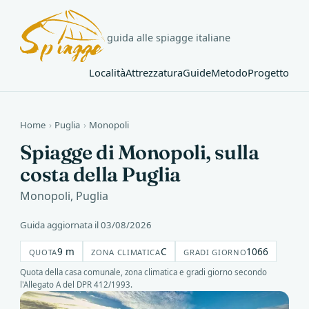
guida alle spiagge italiane
Località
Attrezzatura
Guide
Metodo
Progetto
Home
›
Puglia
›
Monopoli
Spiagge di Monopoli, sulla
costa della Puglia
Monopoli, Puglia
Guida aggiornata il 03/08/2026
9 m
C
1066
QUOTA
ZONA CLIMATICA
GRADI GIORNO
Quota della casa comunale, zona climatica e gradi giorno secondo
l'Allegato A del DPR 412/1993.