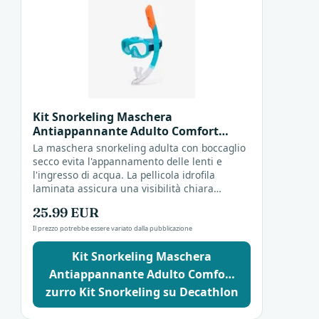
Kit Snorkeling Maschera
Antiappannante Adulto Comfort
Drytop 100 Azzurro Kit Snorkeling
La maschera snorkeling adulta con boccaglio
secco evita l'appannamento delle lenti e
l'ingresso di acqua. La pellicola idrofila
laminata assicura una visibilità chiara
durante l'esplorazione subacquea.
25.99 EUR
Il prezzo potrebbe essere variato dalla pubblicazione
Kit Snorkeling Maschera
Antiappannante Adulto Comfo…
zurro Kit Snorkeling su Decathlon