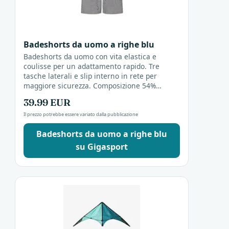
Badeshorts da uomo a righe blu
Badeshorts da uomo con vita elastica e
coulisse per un adattamento rapido. Tre
tasche laterali e slip interno in rete per
maggiore sicurezza. Composizione 54%
poliestere, 41% poliammide, 5% elastan, con
39.99 EUR
strisce allover in blu...
Il prezzo potrebbe essere variato dalla pubblicazione
Badeshorts da uomo a righe blu
su Gigasport