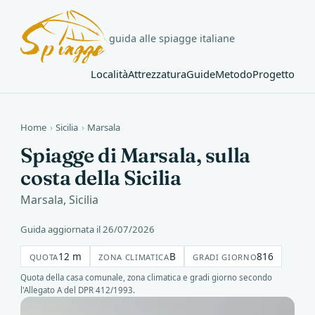
guida alle spiagge italiane
Località
Attrezzatura
Guide
Metodo
Progetto
Home
›
Sicilia
›
Marsala
Spiagge di Marsala, sulla
costa della Sicilia
Marsala, Sicilia
Guida aggiornata il 26/07/2026
12 m
B
816
QUOTA
ZONA CLIMATICA
GRADI GIORNO
Quota della casa comunale, zona climatica e gradi giorno secondo
l'Allegato A del DPR 412/1993.