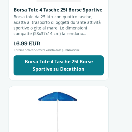
Borsa Tote 4 Tasche 25l Borse Sportive
Borsa tote da 25 litri con quattro tasche,
adatta al trasporto di oggetti durante attività
sportive o gite al mare. Le dimensioni
compatte (58x37x14 cm) la rendono
utilizzabile in spazi ridotti, mentre le tasche
16.99 EUR
elastiche e...
Il prezzo potrebbe essere variato dalla pubblicazione
Borsa Tote 4 Tasche 25l Borse
Sportive su Decathlon