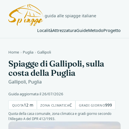
guida alle spiagge italiane
Località
Attrezzatura
Guide
Metodo
Progetto
Home
›
Puglia
›
Gallipoli
Spiagge di Gallipoli, sulla
costa della Puglia
Gallipoli, Puglia
Guida aggiornata il 26/07/2026
12 m
C
999
QUOTA
ZONA CLIMATICA
GRADI GIORNO
Quota della casa comunale, zona climatica e gradi giorno secondo
l'Allegato A del DPR 412/1993.