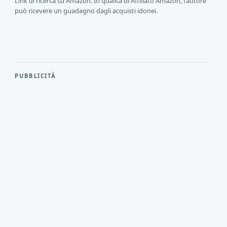
Link di ricerca su Amazon. In qualità di Affiliato Amazon, l'autore
può ricevere un guadagno dagli acquisti idonei.
PUBBLICITÀ