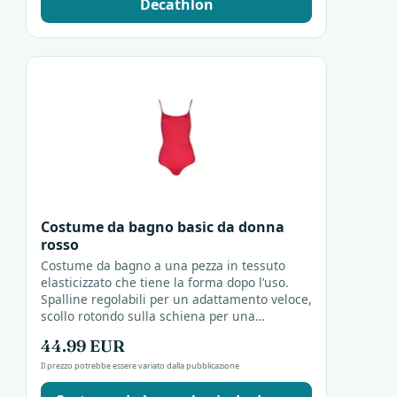
Decathlon
Costume da bagno basic da donna
rosso
Costume da bagno a una pezza in tessuto
elasticizzato che tiene la forma dopo l’uso.
Spalline regolabili per un adattamento veloce,
scollo rotondo sulla schiena per una
vestibilità comoda. Adatto per giornate in
44.99 EUR
spiaggia o al...
Il prezzo potrebbe essere variato dalla pubblicazione