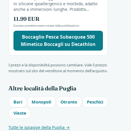
in silicone ipoallergenico e morbido, adatto
anche a immersioni lunghe. Prodotto
Decathlon, è pensato per apneapesca e
11.99 EUR
snorkeling.
Il prezzo potrebbe essere variato dalla pubblicazione
Boccaglio Pesca Subacquea 500
Mimetico Boccagli su Decathlon
I prezzi e la disponibilità possono cambiare. Vale il prezzo
mostrato sul sito del venditore al momento dell'acquisto.
Altre località della Puglia
Bari
Monopoli
Otranto
Peschici
Vieste
Tutte le spiagge della Puglia →