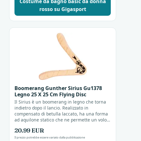
Costume da bagno basic da donna
rosso su Gigasport
Boomerang Gunther Sirius Gu1378
Legno 25 X 25 Cm Flying Disc
Il Sirius è un boomerang in legno che torna
indietro dopo il lancio. Realizzato in
compensato di betulla laccato, ha una forma
ad aquilone statico che ne permette un volo
stabile e distante. Utile per giornate di sole e
20.99 EUR
mare,...
Il prezzo potrebbe essere variato dalla pubblicazione