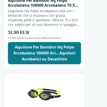
Aquilone Per Bambini Hq Polpo
Arcobaleno 106900 Arcobaleno 70 X
410 Cm Aquiloni Acrobatici
L’aquilone HQ Polpo Arcobaleno vola con i
tentacoli che si muovono con grazia,
stupendo piloti e spettatori. Misura 70 x 410
cm, adatto per un uso dinamico in spiaggia.
Un’opzione colorata per chi cerca
31.99 EUR
divertimento all’aperto.
Il prezzo potrebbe essere variato dalla pubblicazione
Aquilone Per Bambini Hq Polpo
Arcobaleno 106900 Arc…Aquiloni
Acrobatici su Decathlon