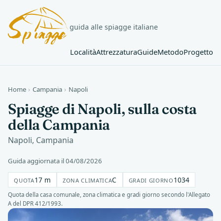
guida alle spiagge italiane
Località
Attrezzatura
Guide
Metodo
Progetto
Home
›
Campania
›
Napoli
Spiagge di Napoli, sulla costa
della Campania
Napoli, Campania
Guida aggiornata il 04/08/2026
17 m
C
1034
QUOTA
ZONA CLIMATICA
GRADI GIORNO
Quota della casa comunale, zona climatica e gradi giorno secondo l'Allegato
A del DPR 412/1993.