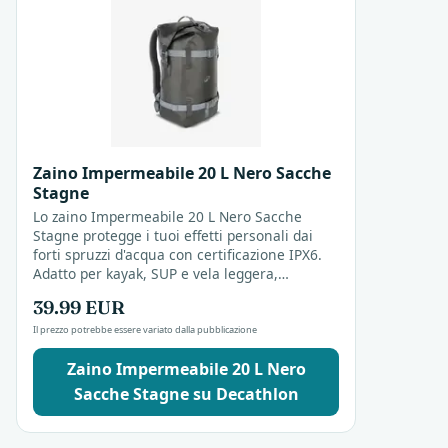
Zaino Impermeabile 20 L Nero Sacche
Stagne
Lo zaino Impermeabile 20 L Nero Sacche
Stagne protegge i tuoi effetti personali dai
forti spruzzi d'acqua con certificazione IPX6.
Adatto per kayak, SUP e vela leggera,
mantiene tutto al sicuro durante le tue
39.99 EUR
attività in...
Il prezzo potrebbe essere variato dalla pubblicazione
Zaino Impermeabile 20 L Nero
Sacche Stagne su Decathlon