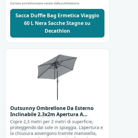
Il prezzo potrebbe essere variato dalla pubblicazione
Sacca Duffle Bag Ermetica Viaggio
60 L Nera Sacche Stagne su
Decathlon
Outsunny Ombrellone Da Esterno
Inclinabile 2.3x2m Apertura A
Manovella Grigio Ombrellone Anti Uv
Copre 2,3 metri per 2 metri di superficie,
proteggendo dal sole in spiaggia. L'apertura e
la chiusura avvengono tramite manovella,