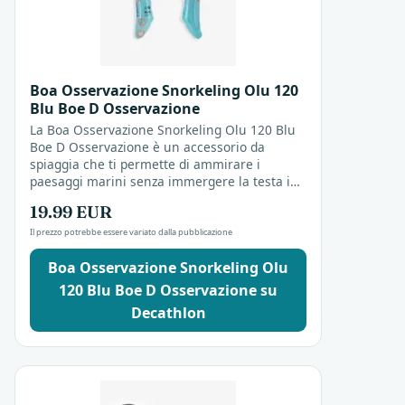
Boa Osservazione Snorkeling Olu 120
Blu Boe D Osservazione
La Boa Osservazione Snorkeling Olu 120 Blu
Boe D Osservazione è un accessorio da
spiaggia che ti permette di ammirare i
paesaggi marini senza immergere la testa in
acqua. Leggera e maneggevole, resta a galla
19.99 EUR
mentre ti lascia...
Il prezzo potrebbe essere variato dalla pubblicazione
Boa Osservazione Snorkeling Olu
120 Blu Boe D Osservazione su
Decathlon