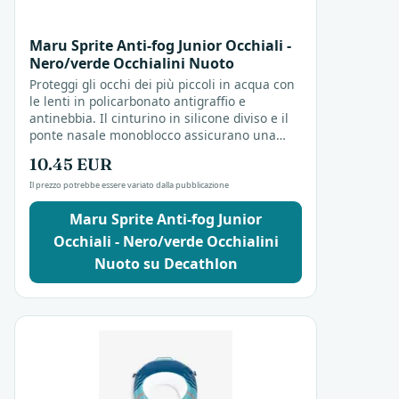
Maru Sprite Anti-fog Junior Occhiali -
Nero/verde Occhialini Nuoto
Proteggi gli occhi dei più piccoli in acqua con
le lenti in policarbonato antigraffio e
antinebbia. Il cinturino in silicone diviso e il
ponte nasale monoblocco assicurano una
vestibilità sicura e comoda. Adatti per
10.45 EUR
giornate...
Il prezzo potrebbe essere variato dalla pubblicazione
Maru Sprite Anti-fog Junior
Occhiali - Nero/verde Occhialini
Nuoto su Decathlon