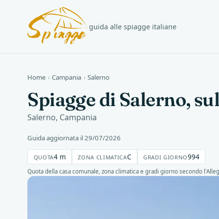
guida alle spiagge italiane
Home
›
Campania
›
Salerno
Spiagge di Salerno, su
Salerno, Campania
Guida aggiornata il 29/07/2026
4 m
C
994
QUOTA
ZONA CLIMATICA
GRADI GIORNO
Quota della casa comunale, zona climatica e gradi giorno secondo l'Alle