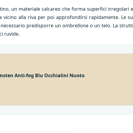
tino, un materiale calcareo che forma superfici irregolari e
sa vicino alla riva per poi approfondirsi rapidamente. Le 
è necessario predisporre un ombrellone o un telo. La strutt
i ruvide.
msten Anti-fog Blu Occhialini Nuoto