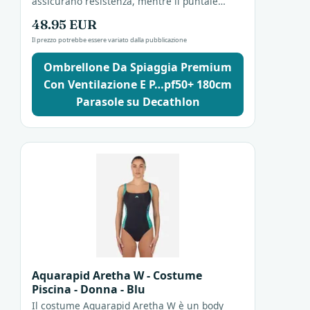
assicurano resistenza, mentre il puntale
twister e la doppia guarnizione di sicurezza...
48.95 EUR
Il prezzo potrebbe essere variato dalla pubblicazione
Ombrellone Da Spiaggia Premium
Con Ventilazione E P…pf50+ 180cm
Parasole su Decathlon
Aquarapid Aretha W - Costume
Piscina - Donna - Blu
Il costume Aquarapid Aretha W è un body