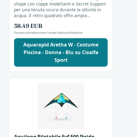
shape con coppe modellanti e Secret Support
per una tenuta sicura durante le attività in
acqua. Il retro quadrato offre ampia
copertura e la morbida fodera modella ventre
38.49 EUR
e fianchi....
Il prezzo potrebbe essere variato dalla pubblicazione
Aquarapid Aretha W - Costume
Piscina - Donna - Blu su Cisalfa
Sport
Aquilone Pilotabile Fyf 500 Ibrido