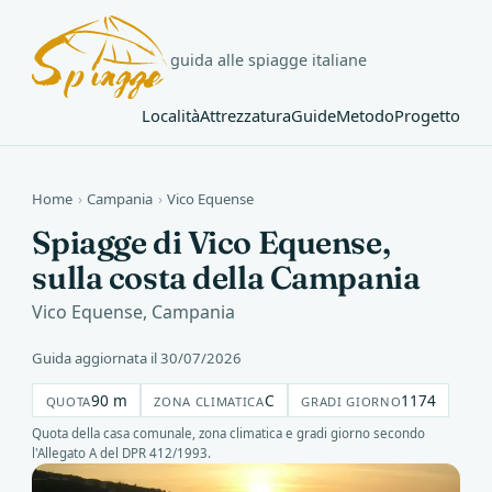
guida alle spiagge italiane
Località
Attrezzatura
Guide
Metodo
Progetto
Home
›
Campania
›
Vico Equense
Spiagge di Vico Equense,
sulla costa della Campania
Vico Equense, Campania
Guida aggiornata il 30/07/2026
90 m
C
1174
QUOTA
ZONA CLIMATICA
GRADI GIORNO
Quota della casa comunale, zona climatica e gradi giorno secondo
l'Allegato A del DPR 412/1993.