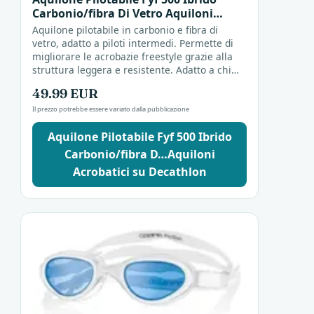
Carbonio/fibra Di Vetro Aquiloni
Acrobatici
Aquilone pilotabile in carbonio e fibra di
vetro, adatto a piloti intermedi. Permette di
migliorare le acrobazie freestyle grazie alla
struttura leggera e resistente. Adatto a chi
desidera perfezionare i propri voli durante
49.99 EUR
le...
Il prezzo potrebbe essere variato dalla pubblicazione
Aquilone Pilotabile Fyf 500 Ibrido
Carbonio/fibra D…Aquiloni
Acrobatici su Decathlon