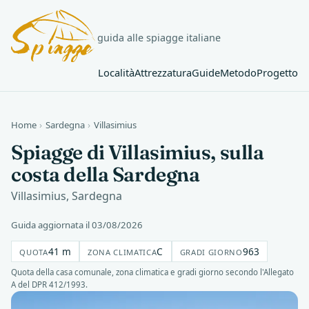
guida alle spiagge italiane
Località
Attrezzatura
Guide
Metodo
Progetto
Home
›
Sardegna
›
Villasimius
Spiagge di Villasimius, sulla
costa della Sardegna
Villasimius, Sardegna
Guida aggiornata il 03/08/2026
41 m
C
963
QUOTA
ZONA CLIMATICA
GRADI GIORNO
Quota della casa comunale, zona climatica e gradi giorno secondo l'Allegato
A del DPR 412/1993.