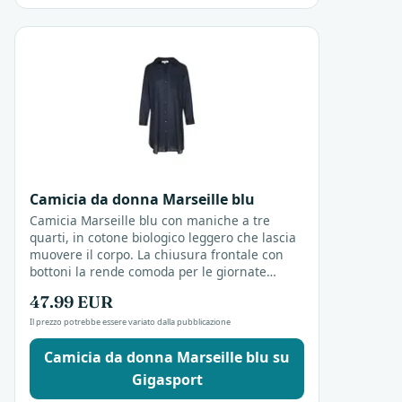
Camicia da donna Marseille blu
Camicia Marseille blu con maniche a tre
quarti, in cotone biologico leggero che lascia
muovere il corpo. La chiusura frontale con
bottoni la rende comoda per le giornate
calde, adatta a chi cerca freschezza e stile
47.99 EUR
semplice.
Il prezzo potrebbe essere variato dalla pubblicazione
Camicia da donna Marseille blu su
Gigasport