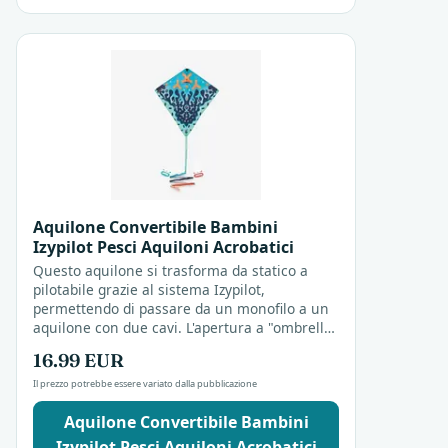
Aquilone Convertibile Bambini
Izypilot Pesci Aquiloni Acrobatici
Questo aquilone si trasforma da statico a
pilotabile grazie al sistema Izypilot,
permettendo di passare da un monofilo a un
aquilone con due cavi. L'apertura a "ombrello"
facilita il lancio in spiaggia, rendendolo
16.99 EUR
adatto sia...
Il prezzo potrebbe essere variato dalla pubblicazione
Aquilone Convertibile Bambini
Izypilot Pesci Aquiloni Acrobatici