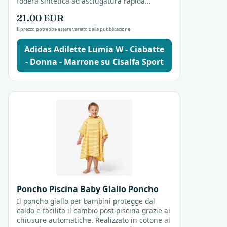
fodera sintetica ad asciugatura rapida
permette di passare dalla piscina al parco
21.00 EUR
senza...
Il prezzo potrebbe essere variato dalla pubblicazione
Adidas Adilette Lumia W - Ciabatte
- Donna - Marrone su Cisalfa Sport
Poncho Piscina Baby Giallo Poncho
Il poncho giallo per bambini protegge dal
caldo e facilita il cambio post-piscina grazie ai
chiusure automatiche. Realizzato in cotone al